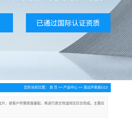
您的当前位置：
首 页
>>
产品中心
>>
清远环氧板G10
化片，按客户所需厚度叠配，再进行真空恒温恒压压合而成。主要应