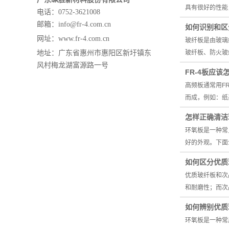
具有很好的性能
电话：0752-3621008
邮箱：info@fr-4.com.cn
如何识别和区
网址：
www.fr-4.com.cn
玻纤板是由玻璃
地址：
广东省惠州市惠阳区新圩镇东
玻纤板、防火玻
风村梅龙湖富源路一号
FR-4板应
高频板通常用F
而成，例如：纸
怎样正确清洁
环氧板是一种常
好的外观。下面
如何区分优质
优质玻纤板和次
和耐磨性；而次
如何辨别优质
环氧板是一种常