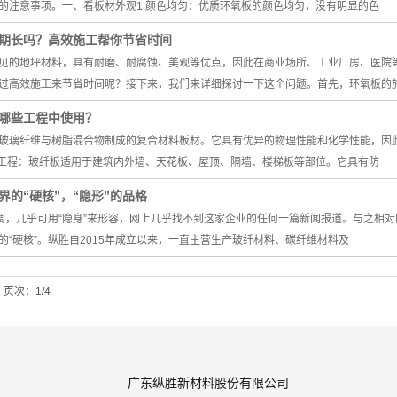
的注意事项。一、看板材外观1.颜色均匀：优质环氧板的颜色均匀，没有明显的色
期长吗？高效施工帮你节省时间
见的地坪材料，具有耐磨、耐腐蚀、美观等优点，因此在商业场所、工业厂房、医院
过高效施工来节省时间呢？接下来，我们来详细探讨一下这个问题。首先，环氧板的
哪些工程中使用？
玻璃纤维与树脂混合物制成的复合材料板材。它具有优异的物理性能和化学性能，因
筑工程：玻纤板适用于建筑内外墙、天花板、屋顶、隔墙、楼梯板等部位。它具有防
界的“硬核”，“隐形”的品格
低调，几乎可用“隐身”来形容，网上几乎找不到这家企业的任何一篇新闻报道。与之相
的“硬核”。纵胜自2015年成立以来，一直主营生产玻纤材料、碳纤维材料及
页次：1/4
广东纵胜新材料股份有限公司