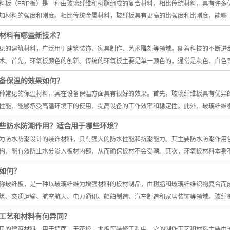
料板（FRP板）是一种由玻璃纤维和树脂组成的复合材料，相比传统材料，具有许多
加材料的强度和刚度。相比传统金属材料，玻纤板具有更高的比强度和比刚度，能够
材料有哪些新技术？
见的建筑材料，广泛用于建筑装饰、家具制作、艺术雕刻等领域。随着科技的不断进
术。首先，环氧板颜色的创新。传统的环氧板主要是单一颜色的，通常是灰色、白色
备保温的效果如何？
种常见的保温材料，其在设备保温方面具有很好的效果。首先，玻璃纤维板具有优异
性能，能够承受高温环境下的使用，提高设备的工作效率和稳定性。此外，玻璃纤维
些防水防潮作用？适合用于哪些环境？
为防水防潮设计的装饰材料，具有强大的防水性能和抗潮能力。其主要防水防潮作用
构，能有效防止水分渗入板材内部，从而确保板材不会受潮。其次，环氧板材料本身
如何？
称玻纤板，是一种以玻璃纤维为增强材料的板材制品，由树脂和玻璃纤维织物复合而
筑、交通运输、航空航天、电力通讯、船舶制造、汽车制造和家居装饰等领域。玻纤
工艺和材料有何异同？
见的建筑材料，用于墙面、天花板、地板等装修工程中。它的制作工艺和材料主要由玻