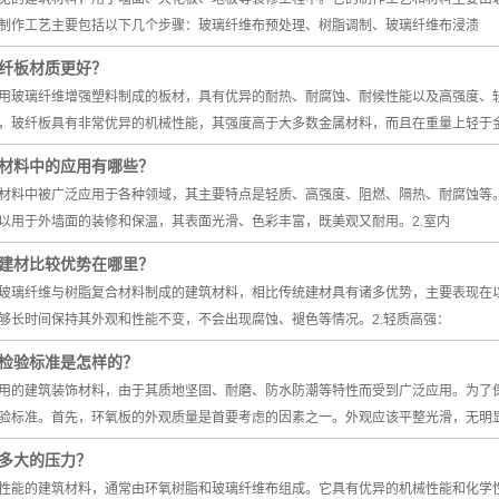
制作工艺主要包括以下几个步骤：玻璃纤维布预处理、树脂调制、玻璃纤维布浸渍
纤板材质更好？
用玻璃纤维增强塑料制成的板材，具有优异的耐热、耐腐蚀、耐候性能以及高强度、
，玻纤板具有非常优异的机械性能，其强度高于大多数金属材料，而且在重量上轻于
材料中的应用有哪些？
材料中被广泛应用于各种领域，其主要特点是轻质、高强度、阻燃、隔热、耐腐蚀等。
以用于外墙面的装修和保温，其表面光滑、色彩丰富，既美观又耐用。2.室内
建材比较优势在哪里？
玻璃纤维与树脂复合材料制成的建筑材料，相比传统建材具有诸多优势，主要表现在以
够长时间保持其外观和性能不变，不会出现腐蚀、褪色等情况。2.轻质高强：
检验标准是怎样的？
用的建筑装饰材料，由于其质地坚固、耐磨、防水防潮等特性而受到广泛应用。为了
验标准。首先，环氧板的外观质量是首要考虑的因素之一。外观应该平整光滑，无明
多大的压力？
性能的建筑材料，通常由环氧树脂和玻璃纤维布组成。它具有优异的机械性能和化学