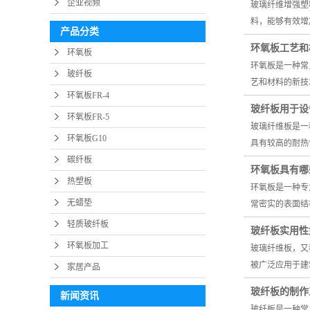
企业视频
玻璃纤维增强塑
料，能够有效增
产品分类
环氧板工艺和
环氧板
环氧板是一种常
玻纤板
艺和材料的新技
环氧板FR-4
玻纤板用于设
环氧板FR-5
玻璃纤维板是一
环氧板G10
具有较高的耐热
碳纤板
环氧板具有哪
热塑板
环氧板是一种专
无蜡垫
常密实的表面结
轻质玻纤板
玻纤板实用性
环氧板加工
玻璃纤维板，又
被广泛应用于建
家居产品
玻纤板的制作
新闻资讯
玻纤板是一种常