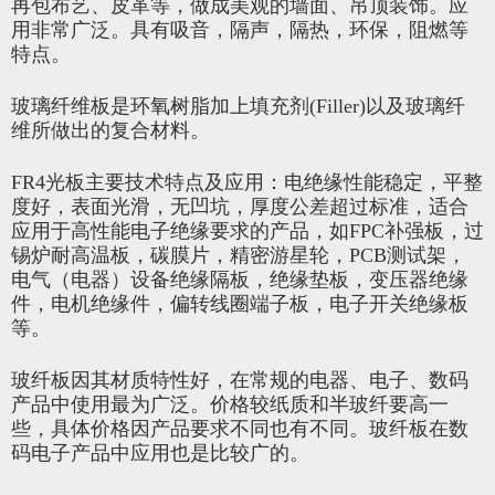
再包布艺、皮革等，做成美观的墙面、吊顶装饰。应
用非常广泛。具有吸音，隔声，隔热，环保，阻燃等
特点。
玻璃纤维板是环氧树脂加上填充剂(Filler)以及玻璃纤
维所做出的复合材料。
FR4光板主要技术特点及应用：电绝缘性能稳定，平整
度好，表面光滑，无凹坑，厚度公差超过标准，适合
应用于高性能电子绝缘要求的产品，如FPC补强板，过
锡炉耐高温板，碳膜片，精密游星轮，PCB测试架，
电气（电器）设备绝缘隔板，绝缘垫板，变压器绝缘
件，电机绝缘件，偏转线圈端子板，电子开关绝缘板
等。
玻纤板因其材质特性好，在常规的电器、电子、数码
产品中使用最为广泛。价格较纸质和半玻纤要高一
些，具体价格因产品要求不同也有不同。玻纤板在数
码电子产品中应用也是比较广的。