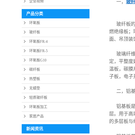
企业视频
一，
玻
产品分类
环氧板
玻纤板的
燃绝缘板；
玻纤板
面、吊顶装
环氧板FR-4
环氧板FR-5
玻璃纤维
环氧板G10
定，平整度
温板，碳膜
碳纤板
子板，电子
热塑板
无蜡垫
二，铝
轻质玻纤板
铝基板
环氧板加工
层。用于高
家居产品
的多层板与
新闻资讯