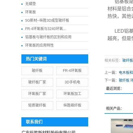
铝基板是
无蜡垫
材料是铝合
环氧板
热快，其他
5G新材--纵胜3D成型玻纤板
FR-4环氧板与3240环氧...
LED铝
铝基板与玻纤板的区别和应用
越亮，但是
环氧板的应用特性
热门关键词
相关标签：
玻纤板
玻纤板
FR-4环氧板
上一篇：
电木板和
下一篇：
玻纤板 环
玻纤板厂家
3D手机电
最近浏览：
环氧板厂家
环氧板加工
轻质玻纤板
纵胜碳纤板
相关产品：
联系我们
广东纵胜新材料股份有限公司