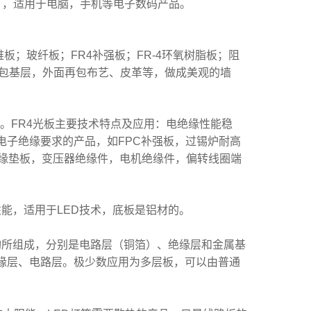
），适用于电脑，手机等电子数码产品。
板；玻纤板；FR4补强板；FR-4环氧树脂板；阻
软包基层，外面再包布艺、皮革等，做成美观的墙
。
材料。FR4光板主要技术特点及应用：电绝缘性能稳
电子绝缘要求的产品，如FPC补强板，过锡炉耐高
绝缘垫板，变压器绝缘件，电机绝缘件，偏转线圈端
能，适用于LED技术，底板是铝材的。
构所组成，分别是电路层（铜箔）、绝缘层和金属基
缘层、电路层。极少数应用为多层板，可以由普通