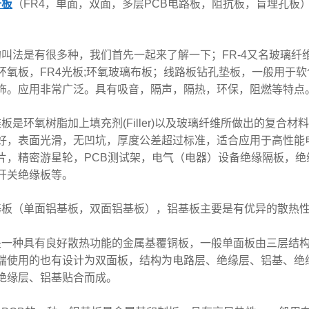
纤板
（FR4，单面，双面，多层PCB电路板，阻抗板，盲埋孔板
叫法是有很多种，我们首先一起来了解一下；FR-4又名玻璃纤维
环氧板，FR4光板;环氧玻璃布板；线路板钻孔垫板，一般用于
饰。应用非常广泛。具有吸音，隔声，隔热，环保，阻燃等特点
板是环氧树脂加上填充剂(Filler)以及玻璃纤维所做出的复合
好，表面光滑，无凹坑，厚度公差超过标准，适合应用于高性能
片，精密游星轮，PCB测试架，电气（电器）设备绝缘隔板，
开关绝缘板等。
基板（单面铝基板，双面铝基板），铝基板主要是有优异的散热性
是一种具有良好散热功能的金属基覆铜板，一般单面板由三层结
端使用的也有设计为双面板，结构为电路层、绝缘层、铝基、绝
绝缘层、铝基贴合而成。