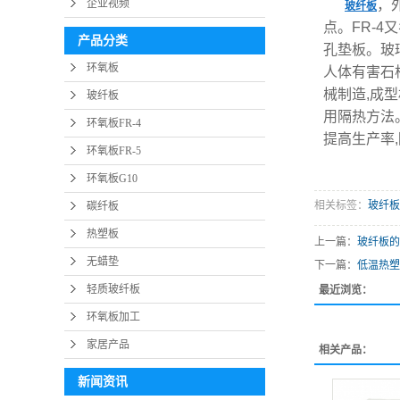
企业视频
，
玻纤板
点。FR-
产品分类
孔垫板。玻
环氧板
人体有害石
械制造,成型
玻纤板
用隔热方法
环氧板FR-4
提高生产率
环氧板FR-5
环氧板G10
相关标签：
玻纤板
碳纤板
热塑板
上一篇：
玻纤板的
无蜡垫
下一篇：
低温热塑
轻质玻纤板
最近浏览：
环氧板加工
家居产品
相关产品：
新闻资讯