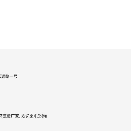
富源路一号
环氧板厂家
, 欢迎来电咨询!