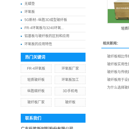
无蜡垫
环氧板
5G新材--纵胜3D成型玻纤板
FR-4环氧板与3240环氧...
轻质
铝基板与玻纤板的区别和应用
相关新闻：
环氧板的应用特性
玻纤板相比传
热门关键词
玻纤板实用性
FR-4环氧板
环氧板厂家
玻纤板与传统
轻质玻纤板
环氧板加工
玻纤板用于设
为什么选择玻
纵胜碳纤板
3D手机电
玻纤板厂家
玻纤板
联系我们
广东纵胜新材料股份有限公司