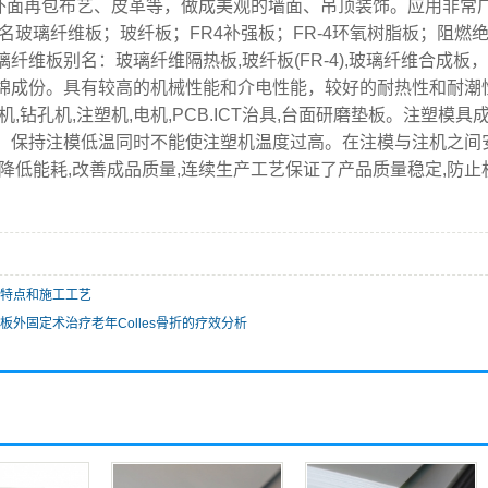
外面再包布艺、皮革等，做成美观的墙面、吊顶装饰。应用非常
4又名玻璃纤维板；玻纤板；FR4补强板；FR-4环氧树脂板；阻燃
璃纤维板别名：玻璃纤维隔热板,玻纤板(FR-4),玻璃纤维合成
棉成份。具有较高的机械性能和介电性能，较好的耐热性和耐潮
机,钻孔机,注塑机,电机,PCB.ICT治具,台面研磨垫板。注
。保持注模低温同时不能使注塑机温度过高。在注模与注机之间
,降低能耗,改善成品质量,连续生产工艺保证了产品质量稳定,防止
特点和施工工艺
板外固定术治疗老年Colles骨折的疗效分析