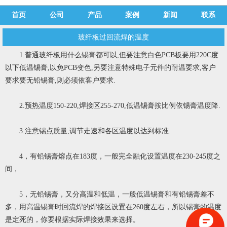
首页
公司
产品
案例
新闻
联系
玻纤板过回流焊的温度
1.普通
玻纤板
用什么锡膏都可以,但要注意白色PCB板要用220C度
以下低温锡膏,以免PCB变色,另要注意特殊电子元件的耐温要求,客户
要求要无铅锡膏,则必须依客户要求.
2.预热温度150-220,焊接区255-270,低温锡膏按比例依锡膏温度降.
3.注意锡点质量,调节走速和各区温度以达到标准.
4，有铅锡膏熔点在183度，一般完全融化设置温度在230-245度之
间，
5，无铅锡膏，又分高温和低温，一般低温锡膏和有铅锡膏差不
多，用高温锡膏时回流焊的焊接区设置在260度左右，
所以锡膏的温度
是定死的，你要根据实际焊接效果来选择。