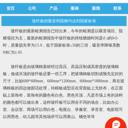
首页
公司
产品
案例
新闻
联系
玻纤板的吸音和阻燃均达到国家标准
玻纤板
的最新检测报告已经出来，今年的检测是以吸音项目、阻
燃项目为主，最新的检测报告中玻纤板的持续燃烧时间是tf.s的0小
时，质量损失率为13.9，低于国家标准≤50的三倍，吸音率降噪系数
NRC为1.05
玻纤板是由玻璃棉基材经过高压、高温压制成高密度的玻璃棉
板，做成吊顶的玻纤板还要一些工序，把玻璃棉板切割成预先定好的
尺寸，比如600*600mm、600mm*1200mm、600mm*1800mm，再在玻
璃棉板的四边做固话处理，待棉板成型后在背面贴上无纺布，在正面
贴上装饰布，装饰布的颜色有白色、黑色吊顶，凡是市场上有的涂料
的颜色都可以做出来，这样玻纤板可以用在不同的场合，比如办公
室、会议室、商场可以用白色，电视台、录像室、录音室、电影院可
以用黑色，幼儿园等其他场所可以用黄山、橘色等等