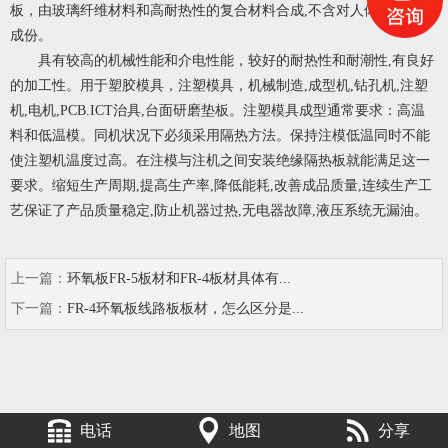
板，由玻璃纤维材料和高耐热性的复合材料合成,不含对人体有害石棉
成份。
具有较高的机械性能和介电性能，较好的耐热性和耐潮性,有良好
的加工性。用于塑胶模具，注塑模具，机械制造,成型机,钻孔机,注塑
机,电机,PCB.ICT治具,台面研磨垫板。注塑模具成型通常要求：高温
料和低温模。同机状况下必须采用隔热方法。保持注模低温同时不能
使注塑机温度过高。在注模与注机之间安装绝缘隔热板就能满足这一
要求。缩短生产周期,提高生产率,降低能耗,改善成品质量,连续生产工
艺保证了产品质量稳定,防止机器过热,无电器故障,液压系统无漏油。
上一篇：
环氧板FR-5板材和FR-4板材具体有...
下一篇：
FR-4环氧板线路板板材，怎么区分是...
电话
地图
分享