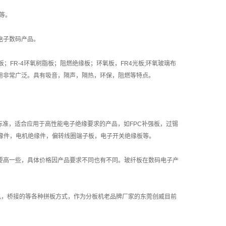
等。
电子数码产品。
；FR-4环氧树脂板；阻燃绝缘板；环氧板，FR4光板;环氧玻璃布
用非常广泛。具有吸音，隔声，隔热，环保，阻燃等特点。
标准，适合应用于高性能电子绝缘要求的产品，如FPC补强板，过锡
缘件，电机绝缘件，偏转线圈端子板，电子开关绝缘板等。
要高一些，具体价格因产品要求不同也有不同。玻纤板在数码电子产
孔，桥接的等各种拼板方式，作为分板机老品牌厂家的东莞创威目前