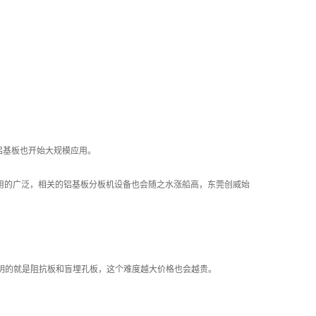
铝基板也开始大规模应用。
应用的广泛，相关的铝基板分板机设备也会随之水涨船高，东莞创威始
。其中需要说明的就是阻抗板和盲埋孔板，这个难度越大价格也会越贵。