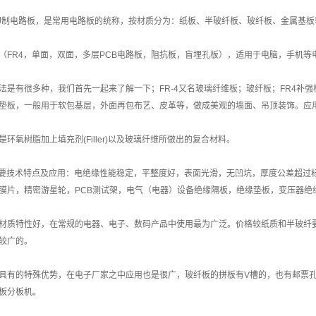
即印制电路板，是常用电路板的统称，按材质分为：纸板、半玻纤板、玻纤板、金属基板
（FR4，单面，双面，多层PCB电路板，阻抗板，盲埋孔板），适用于电脑，手机等
法是有很多种，我们首先一起来了解一下；FR-4又名玻璃纤维板；玻纤板；FR4补强板
垫板，一般用于软包基层，外面再包布艺、皮革等，做成美观的墙面、吊顶装饰。应
是环氧树脂加上填充剂(Filler)以及玻璃纤维所做出的复合材料。
主要技术特点及应用：电绝缘性能稳定，平整度好，表面光滑，无凹坑，厚度公差超过
膜片，精密游星轮，PCB测试架，电气（电器）设备绝缘隔板，绝缘垫板，变压器绝
材质特性好，在常规的电器、电子、数码产品中使用最为广泛。价格较纸质和半玻纤
较广的。
具有的特殊优势，在电子厂家之中应用也是很广，玻纤板的拼板有V槽的，也有邮票
板分板机。