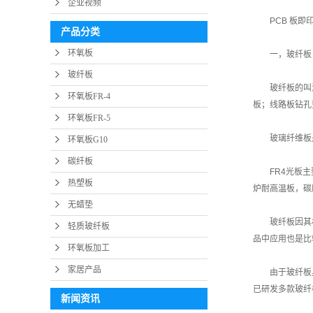
企业视频
PCB 板
产品分类
环氧板
一，玻纤板
玻纤板
玻纤板的叫
环氧板FR-4
板；线路板钻孔
环氧板FR-5
玻璃纤维板
环氧板G10
碳纤板
FR4光板
热塑板
炉耐高温板，碳
无蜡垫
玻纤板因其
轻质玻纤板
品中应用也是比
环氧板加工
家居产品
由于玻纤板
已研发多款玻纤
新闻资讯