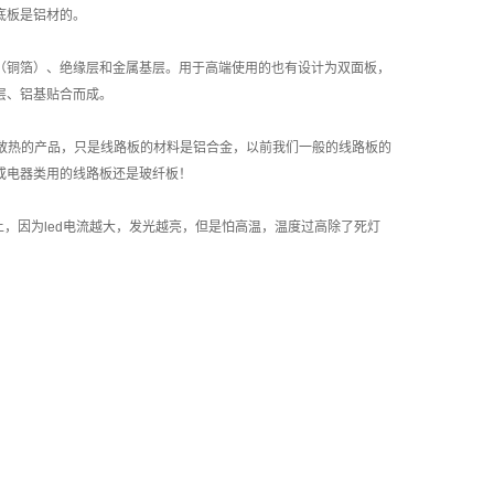
底板是铝材的。
（铜箔）、绝缘层和金属基层。用于高端使用的也有设计为双面板，
层、铝基贴合而成。
要散热的产品，只是线路板的材料是铝合金，以前我们一般的线路板的
或电器类用的线路板还是玻纤板！
件上，因为led电流越大，发光越亮，但是怕高温，温度过高除了死灯