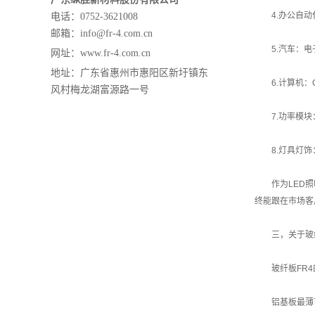
4.办公自
电话：0752-3621008
邮箱：info@fr-4.com.cn
5.汽车：
网址：
www.fr-4.com.cn
地址：
广东省惠州市惠阳区新圩镇东
6.计算机：
风村梅龙湖富源路一号
7.功率模
8.灯具灯
作为LED
终能跟在市场客
三，关于玻
玻纤板FR4
铝基板最薄可