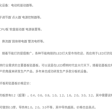
动化设备：电动机驱动器等。
电子调节器`点火器`电源控制器等。
CPU板`软盘驱动器`电源装置等。
块：换流器`固体继电器`整流电桥等。
饰：随着节能灯的提倡推广，各种节能绚丽的LED灯大受市场欢迎，而应用于LED灯的
照明行业需求的主要基板铝基板，可以说是在LED照明时代会大行天下，随着铝基板
户的角度来研发生产产品，多年来也成功研发生产多款分板机设备。
纤板和铝基板价格定价：
的板厚有0.2（超薄）。0.4，0.6。0.8。1.0。1.2。1.6。2.0。3.0。3.2
做到0.3厚，导热有1.0。2.0。3.0不等，其中导热越高，价格也会高点。