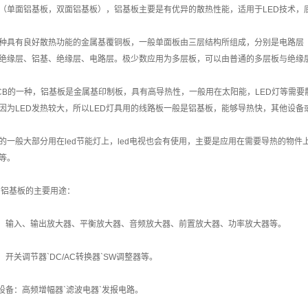
（单面铝基板，双面铝基板），铝基板主要是有优异的散热性能，适用于LED技术，
种具有良好散热功能的金属基覆铜板，一般单面板由三层结构所组成，分别是电路层
绝缘层、铝基、绝缘层、电路层。极少数应用为多层板，可以由普通的多层板与绝缘
CB的一种，铝基板是金属基印制板，具有高导热性，一般用在太阳能，LED灯等需
因为LED发热较大，所以LED灯具用的线路板一般是铝基板，能够导热快，其他设备
板的一般大部分用在led节能灯上，led电视也会有使用，主要是应用在需要导热的物
等。
ED铝基板的主要用途：
备：输入、输出放大器、平衡放大器、音频放大器、前置放大器、功率放大器等。
：开关调节器`DC/AC转换器`SW调整器等。
子设备：高频增幅器`滤波电器`发报电路。