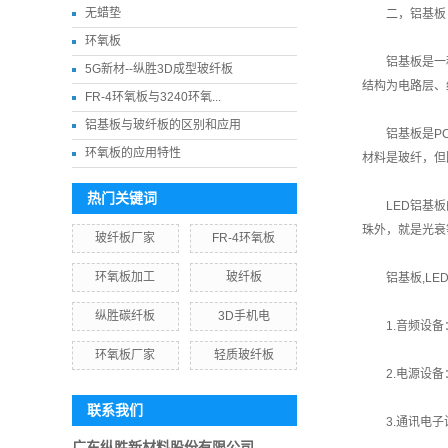
无蜡垫
二，铝基板
环氧板
铝基板是一
5G新材--纵胜3D成型玻纤板
结构为电路层、
FR-4环氧板与3240环氧...
铝基板与玻纤板的区别和应用
铝基板是P
环氧板的应用特性
材料是玻纤，但
热门关键词
LED铝基
珠外，就是光衰
玻纤板厂家
FR-4环氧板
环氧板加工
玻纤板
铝基板,L
纵胜碳纤板
3D手机电
1.音频设
环氧板厂家
轻质玻纤板
2.电源设备
联系我们
3.通讯电
广东纵胜新材料股份有限公司