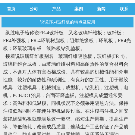
首页
公司
产品
案例
新闻
联系
说说FR-4玻纤板的特点及应用
纵胜电子给你说
FR-4玻纤板
，又名玻璃纤维板；玻纤板；
FR4补强板；FR-4环氧树脂板；阻燃绝缘板；环氧板，FR4光
板；环氧玻璃布板；线路板钻孔垫板。
接着说玻璃纤维板别名：玻璃纤维隔热板，玻纤板(FR-4)，
玻璃纤维合成板，由玻璃纤维材料和高耐热性的复合材料合
成，不含对人体有害石棉成份。具有较高的机械性能和介电
性能，较好的耐热性和耐潮性，有良好的加工性。用于塑胶
模具，注塑模具，机械制造，成型机，钻孔机，注塑机，电
机，PCB.ICT治具，台面研磨垫板。注塑模具成型通常要
求：高温料和低温模。同机状况下必须采用隔热方法。保持
注模低温同时不能使注塑机温度过高。在注模与注机之间安
装绝缘隔热板就能满足这一要求。缩短生产周期，提高生产
率，降低能耗，改善成品质量，连续生产工艺保证了产品质
量稳定，防止机器过热，无电器故障，液压系统无漏油。