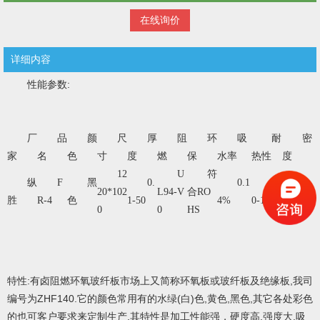
在线询价
详细内容
性能参数:
厂
品
颜
尺
厚
阻
环
吸
耐
密
家
名
色
寸
度
燃
保
水率
热性
度
12
U
符
纵
F
黑
0.
0.1
15
1.
20*102
L94-V
合RO
胜
R-4
色
1-50
4%
0-180
9-2.0
0
0
HS
特性:有卤阻燃环氧玻纤板市场上又简称环氧板或玻纤板及绝缘板,我司
编号为ZHF140.它的颜色常用有的水绿(白)色,黄色,黑色,其它各处彩色
的也可客户要求来定制生产.其特性是加工性能强，硬度高,强度大,吸