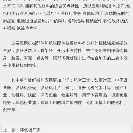
水率低,同时拥有其他材料的综合优点特性，所以应用领域非常之广,包
括电子行业,机械行业,包装行业,医疗行业等.具体应用于:玻璃抛光时的
游星轮,电池组恒温发热片中的隔片,各种治具,机械配件,软性线路板的
补强板,绝缘垫片等 .
主要应用机械配件和航膜配件航模材料有良好的机械强度减振效
果好，膨胀系数小，骨架经，变形小等特性，被广泛用来制作薄壳机
身、舱盖、罩壳、翼尖等。模型飞机过程中进行结合加工的主要手段
是使用粘接剂粘接。
其中单向玻纤板的应用更加广泛：航空工业，如雷达罩、电子设
备舱、发动机外壳、发动机叶片、舱门、直升飞机的浆叶等；船舶工
业，如帆船、快艇、深海鱼船、救生船等；用于体育用品，坦克负重
轮等；其他行业如：建筑上用的增强预制件，剑杠织机上用的剑杠、
剑带等
上一篇：
环氧板厂家